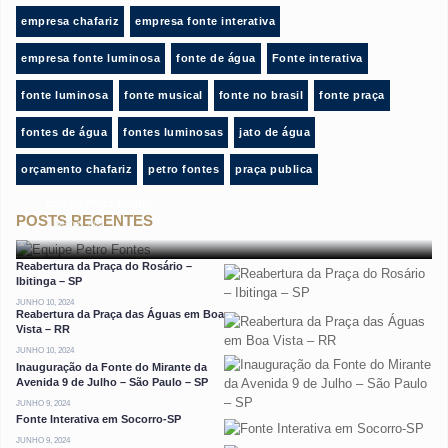
empresa chafariz
empresa fonte interativa
empresa fonte luminosa
fonte de água
Fonte interativa
fonte luminosa
fonte musical
fonte no brasil
fonte praça
fontes de água
fontes luminosas
jato de água
orçamento chafariz
petro fontes
praça publica
Equipe Petro Fontes
POSTS RECENTES
JUNHO 11, 2024
Reabertura da Praça do Rosário –
Ibitinga – SP
JUNHO 10, 2024
Reabertura da Praça das Águas em Boa
Vista – RR
JUNHO 10, 2024
Inauguração da Fonte do Mirante da
Avenida 9 de Julho – São Paulo – SP
JUNHO 9, 2024
Fonte Interativa em Socorro-SP
JUNHO 9, 2024