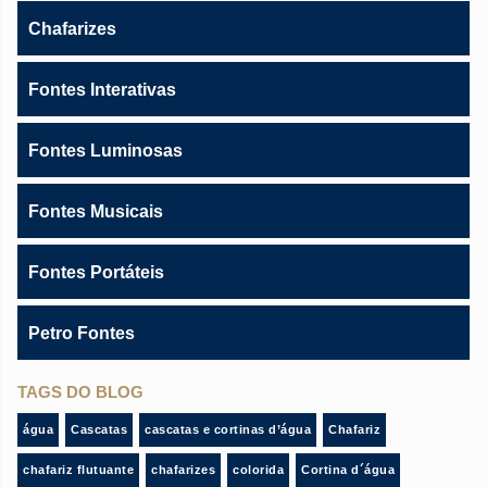
Chafarizes
Fontes Interativas
Fontes Luminosas
Fontes Musicais
Fontes Portáteis
Petro Fontes
TAGS DO BLOG
água
Cascatas
cascatas e cortinas d’água
Chafariz
chafariz flutuante
chafarizes
colorida
Cortina d´água