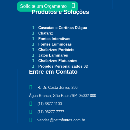
Solicite um Orçamento
Produtos e
Soluções
Cascatas e Cortinas D'água
Chafariz
Fontes Interativas
Fontes Luminosas
Chafarizes Portáteis
Jatos Laminares
Chafarizes Flutuantes
Projetos Personalizados 3D
Entre em
Contato
R. Dr. Costa Júnior, 286
Água Branca, São Paulo/SP, 05002-000
(11) 3877-1100
(11) 96277-7777
vendas@petrofontes.com.br