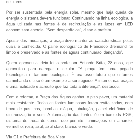
celulares.
Por ser sustentada pela energia solar, mesmo que haja queda de
energia o sistema deverá funcionar. Continuando na linha ecológica, a
água utilizada nas fontes é de recirculação e as luzes em LED
economizam energia. “Sem desperdícios”, disse a prefeita.
Apesar das mudanças, a praça deve manter as características pelas
quais é conhecida. O painel iconográfico de Francisco Brennand foi
limpo e preservado e as fontes de águas continuarão ‘dançando’.
Quem aprovou a ideia foi o professor Eduardo Brito, 28 anos, que
aproveitou para carregar o celular. “A praça tem uma pegada
tecnológica e também ecológica. É pra esse futuro que estamos
caminhando e isso é um exemplo a ser seguido. A internet nas praças
é uma realidade e acredito que faz toda a diferença”, destacou.
Com a reforma, a Praça das Águas ganhou o piso paver, um material
mais resistente. Todas as fontes luminosas foram revitalizadas, com
troca de pastilhas, bombas d’água, tubulação, painel eletrônico de
sincronização e som. A iluminação das fontes é em baroleds RGB,
sistema de troca de cores, que permite iluminações em amarelo,
vermelho, rosa, azul, azul claro, branco e verde.
Via G1 e Prefeitura de Boa Vista